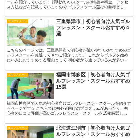
ールを紹介しています！ 評判がいいスクールの特徴や料金、アクセ
ス方法などを記載していますので ゴルフスクール選びの参考として
お役立ていただければと思います⛳ 福井県福井市の初心者...
三重県津市｜初心者向け人気ゴル
ゴルフスクール
フレッスン・スクールおすすめ４
選
こちらのページでは、三重県津市で初心者が通いやすいおすすめのゴ
ルフスクールを厳選して４つご紹介します。 これからゴルフを始め
たい人におすすめする理由として 初心者から通っている人が多いか
初心者からの評判が良いか 初心者向けのレッスンが豊富...
福岡市博多区｜初心者向け人気ゴ
ゴルフスクール
ルフレッスン・スクールおすすめ
15選
福岡市博多区で人気の初心者向けゴルフレッスン・スクールを紹介す
るページです☆ こちらでは初心者向けのプログラムがあったり、初
心者の口コミ評価が高いゴルフレッスン・スクールを15校厳選しま
した！☟ 自分に合ったゴルフレッスン選びの参考になさっ...
北海道江別市｜初心者向け人気ゴ
ゴルフスクール
ルフレッスン・スクールおすすめ