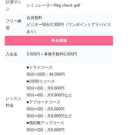
計測マシ
シミュレーターReg check golf
ン
会員無料
フリー練
ビジター50分3,300円（ワンポイントアドバイス
習
あり）
料金情報
入会金
3,000円＋事務手数料5,500円
■トライコース
50分×10回：44,000円
■100切りコース
50分×2回：月6,600円
50分×4回：月9,900円など
レッスン
■アプローチコース
料金
50分×2回：月6,600円
50分×4回：月9,900円など
■飛距離アップコース
50分×2回：月6,600円