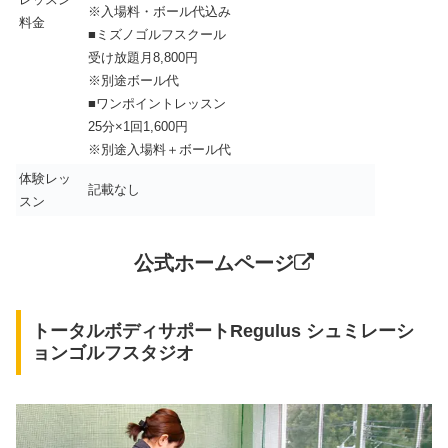
※入場料・ボール代込み
料金
■ミズノゴルフスクール
受け放題月8,800円
※別途ボール代
■ワンポイントレッスン
25分×1回1,600円
※別途入場料＋ボール代
体験レッ
記載なし
スン
公式ホームページ
トータルボディサポートRegulus シュミレーシ
ョンゴルフスタジオ