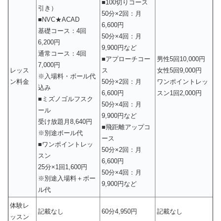
■100切りコース
引き）
50分×2回：月
■NVC★ACAD
6,600円
基礎コース：4回
50分×4回：月
6,200円
9,900円など
通常コース：4回
■アプローチコー
男性5回10,000円
7,000円
レッス
ス
女性5回9,000円
※入場料・ボール代
ン料金
50分×2回：月
ワンポイントレッ
込み
6,600円
スン1回2,000円
■ミズノゴルフスク
50分×4回：月
ール
9,900円など
受け放題月8,640円
■飛距離アップコ
※別途ボール代
ース
■ワンポイントレッ
50分×2回：月
スン
6,600円
25分×1回1,600円
50分×4回：月
※別途入場料＋ボー
9,900円など
ル代
体験レ
記載なし
60分4,950円
記載なし
ッスン