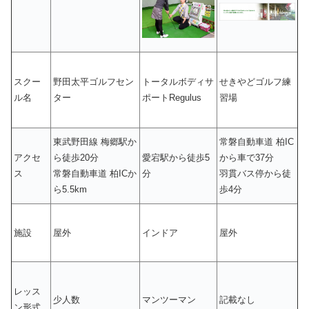
スクー
野田太平ゴルフセン
トータルボディサ
せきやどゴルフ練
ル名
ター
ポートRegulus
習場
東武野田線 梅郷駅か
常磐自動車道 柏IC
アクセ
ら徒歩20分
愛宕駅から徒歩5
から車で37分
ス
常磐自動車道 柏ICか
分
羽貫バス停から徒
ら5.5km
歩4分
施設
屋外
インドア
屋外
レッス
少人数
マンツーマン
記載なし
ン形式