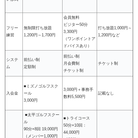
会員無料
ビジター50分
フリー
無制限打ち放題
打ち放題1,000円～
3,300円
練習
1,200円～1,700円
1,200円など
（ワンポイントア
ドバイスあり）
前払い制
システ
前払い制
月会費制
チケット制
ム
定額制
チケット制
■ミズノゴルフスク
3,000円＋事務手
入会金
ール
記載なし
数料5,500円
3,000円
■太平ゴルフスクー
■トライコース
ル
50分×10回：
90分×8回 19,000円
44,000円
（メンバー1,000円