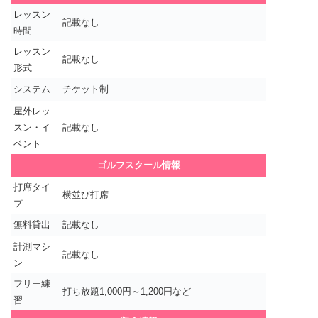
レッスン
記載なし
時間
レッスン
記載なし
形式
システム
チケット制
屋外レッ
スン・イ
記載なし
ベント
ゴルフスクール情報
打席タイ
横並び打席
プ
無料貸出
記載なし
計測マシ
記載なし
ン
フリー練
打ち放題1,000円～1,200円など
習