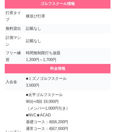
ゴルフスクール情報
打席タイ
横並び打席
プ
無料貸出
記載なし
計測マシ
記載なし
ン
フリー練
時間無制限打ち放題
習
1,200円～1,700円
料金情報
■ミズノゴルフスクール
入会金
3,000円
■太平ゴルフスクール
90分×8回 19,000円
（メンバー1,000円引き）
■NVC★ACAD
基礎コース：4回6,200円
通常コース：4回7,000円
レッスン