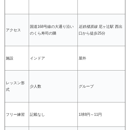
国道168号線の大通り沿い
近鉄橿原線
尼ヶ辻駅 西出
アクセス
のくら寿司の隣
口から徒歩25分
施設
インドア
屋外
レッスン形
少人数
グループ
式
フリー練習
記載なし
1球8円～11円