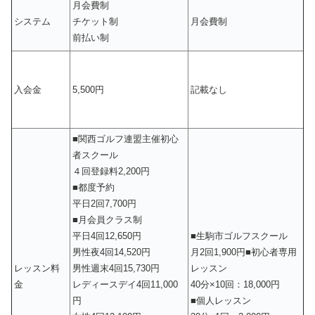
月会費制
システム
チケット制
月会費制
前払い制
入会金
5,500円
記載なし
■関西ゴルフ連盟主催初心
者スクール
４回登録料2,200円
■都度予約
平日2回7,700円
■月会員クラス制
平日4回12,650円
■生駒市ゴルフスクール
男性夜4回14,520円
月2回1,900円■初心者専用
レッスン料
男性週末4回15,730円
レッスン
金
レディースデイ4回11,000
40分×10回：18,000円
円
■個人レッスン