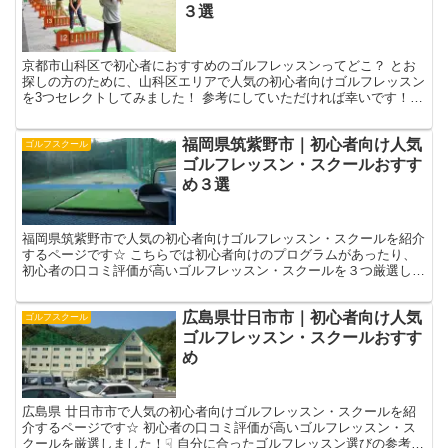
３選
京都市山科区で初心者におすすめのゴルフレッスンってどこ？ とお
探しの方のために、山科区エリアで人気の初心者向けゴルフレッスン
を3つセレクトしてみました！ 参考にしていただければ幸いです！
京都市山科区のおすすめ初心者向けゴルフレッスン3選 ...
福岡県筑紫野市｜初心者向け人気
ゴルフスクール
ゴルフレッスン・スクールおすす
め３選
福岡県筑紫野市で人気の初心者向けゴルフレッスン・スクールを紹介
するページです☆ こちらでは初心者向けのプログラムがあったり、
初心者の口コミ評価が高いゴルフレッスン・スクールを３つ厳選しま
した！☟ 自分に合ったゴルフレッスン選びの参考になさっ...
広島県廿日市市｜初心者向け人気
ゴルフスクール
ゴルフレッスン・スクールおすす
め
広島県 廿日市市で人気の初心者向けゴルフレッスン・スクールを紹
介するページです☆ 初心者の口コミ評価が高いゴルフレッスン・ス
クールを厳選しました！☟ 自分に合ったゴルフレッスン選びの参考に