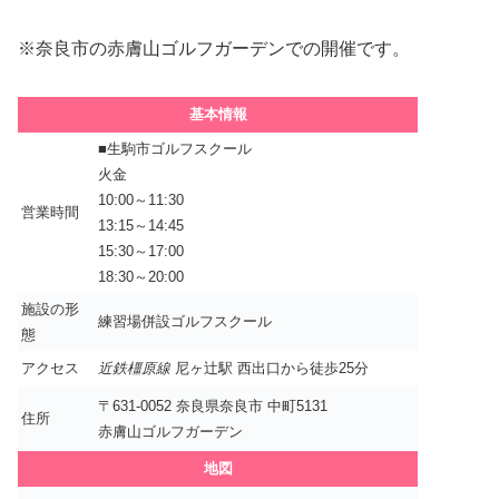
※奈良市の赤膚山ゴルフガーデンでの開催です。
基本情報
■生駒市ゴルフスクール
火金
10:00～11:30
営業時間
13:15～14:45
15:30～17:00
18:30～20:00
施設の形
練習場併設ゴルフスクール
態
アクセス
近鉄橿原線
尼ヶ辻駅 西出口から徒歩25分
〒631-0052 奈良県奈良市 中町5131
住所
赤膚山ゴルフガーデン
地図