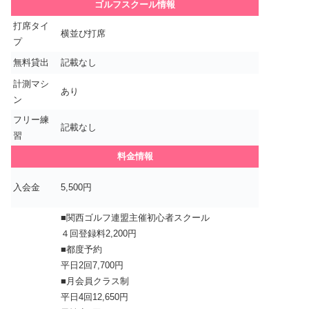
ゴルフスクール情報
打席タイ
横並び打席
プ
無料貸出
記載なし
計測マシ
あり
ン
フリー練
記載なし
習
料金情報
入会金
5,500円
■関西ゴルフ連盟主催初心者スクール
４回登録料2,200円
■都度予約
平日2回7,700円
■月会員クラス制
平日4回12,650円