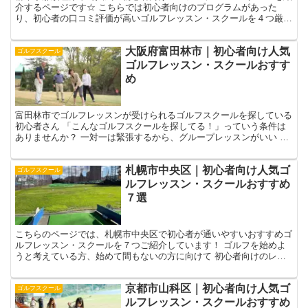
介するページです☆ こちらでは初心者向けのプログラムがあった
り、初心者の口コミ評価が高いゴルフレッスン・スクールを４つ厳選
しました！☟ 自分に合ったゴルフレッスン選びの参考になさ...
大阪府富田林市｜初心者向け人気
ゴルフスクール
ゴルフレッスン・スクールおすす
め
富田林市でゴルフレッスンが受けられるゴルフスクールを探している
初心者さん 「こんなゴルフスクールを探してる！」っていう条件は
ありませんか？ 一対一は緊張するから、グループレッスンがいい 難
しいゴルフ用語で説明するのはやめてほしい コースデビ...
札幌市中央区｜初心者向け人気ゴ
ゴルフスクール
ルフレッスン・スクールおすすめ
７選
こちらのページでは、札幌市中央区で初心者が通いやすいおすすめゴ
ルフレッスン・スクールを７つご紹介しています！ ゴルフを始めよ
うと考えている方、始めて間もないの方に向けて 初心者向けのレッ
スンプログラムがあるか 初心者が多く利用しているか 初...
京都市山科区｜初心者向け人気ゴ
ゴルフスクール
ルフレッスン・スクールおすすめ