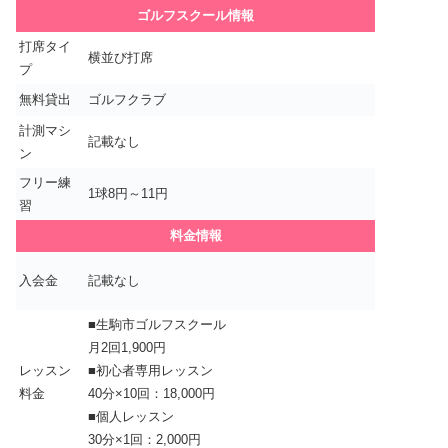
ゴルフスクール情報
打席タイ
横並び打席
プ
無料貸出
ゴルフクラブ
計測マシ
記載なし
ン
フリー練
1球8円～11円
習
料金情報
入会金
記載なし
■生駒市ゴルフスクール
月2回1,900円
レッスン
■初心者専用レッスン
料金
40分×10回：18,000円
■個人レッスン
30分×1回：2,000円