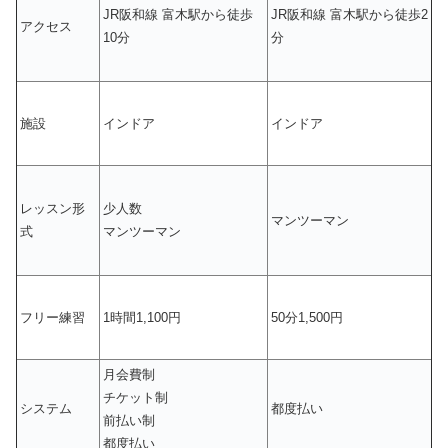
JR阪和線 富木駅から徒歩
JR阪和線 富木駅から徒歩2
アクセス
10分
分
施設
インドア
インドア
レッスン形
少人数
マンツーマン
式
マンツーマン
フリー練習
1時間1,100円
50分1,500円
月会費制
チケット制
システム
都度払い
前払い制
都度払い