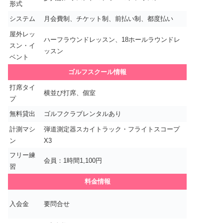
形式
システム
月会費制、チケット制、前払い制、都度払い
屋外レッ
ハーフラウンドレッスン、18ホールラウンドレ
スン・イ
ッスン
ベント
ゴルフスクール情報
打席タイ
横並び打席、個室
プ
無料貸出
ゴルフクラブレンタルあり
計測マシ
弾道測定器スカイトラック・フライトスコープ
ン
X3
フリー練
会員：1時間1,100円
習
料金情報
入会金
要問合せ