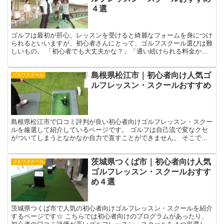
４選
ゴルフは最初が肝心。レッスンを受けると綺麗なフォームを身につけ
られるといいますが、初心者さんにとって、ゴルフスクール選びは難
しいもの。 「初心者でも大丈夫かな？」「通い続けられる料金か
な？」と、不安やわからないことがあるかと思います。 ここ...
島根県松江市｜初心者向け人気ゴ
ゴルフスクール
ルフレッスン・スクールおすすめ
島根県松江市で口コミ評判が良い初心者向けゴルフレッスン・スクー
ルを厳選して紹介しているページです。 ゴルフは自己流で変なクセ
がついてしまうとなかなか自力で直すことができません。 そこで、
松江市内で初心者が通いやすいゴルフレッスンが受けられる...
茨城県つくば市｜初心者向け人気
ゴルフスクール
ゴルフレッスン・スクールおすす
め４選
茨城県つくば市で人気の初心者向けゴルフレッスン・スクールを紹介
するページです☆ こちらでは初心者向けのプログラムがあったり、