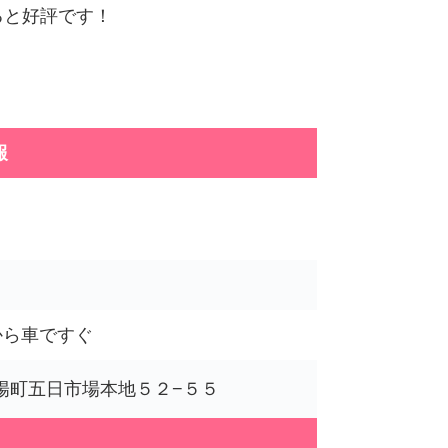
ると好評です！
報
から車ですぐ
市丹陽町五日市場本地５２−５５