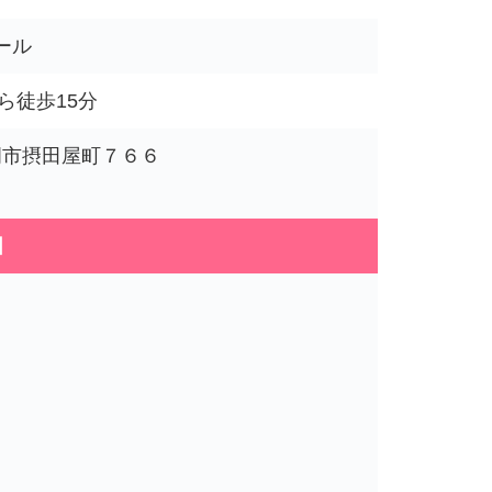
ール
ら徒歩15分
県長岡市摂田屋町７６６
図