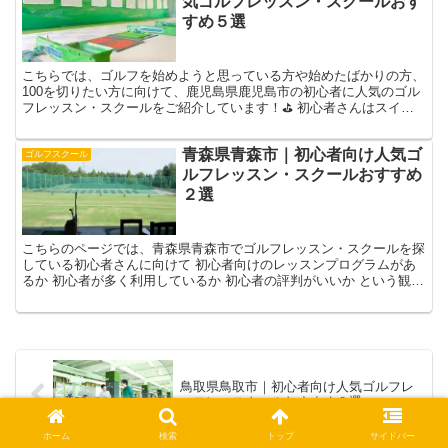
気ゴルフレッスン・スクールおす
すめ５選
こちらでは、ゴルフを始めようと思っている方や始めたばかりの方、
100を切りたい方に向けて、鹿児島県鹿児島市の初心者に人気のゴル
フレッスン・スクールをご紹介しています！⛳ 初心者さんはスイン
グの癖がつく前にプロに教えてもらうと上達の近道になり...
青森県青森市｜初心者向け人気ゴ
ゴルフスクール
ルフレッスン・スクールおすすめ
２選
こちらのページでは、青森県青森市でゴルフレッスン・スクールを探
している初心者さんに向けて 初心者向けのレッスンプログラムがあ
るか 初心者が多く利用しているか 初心者の評判がいいか という観点
から初心者におすすめのゴルフレッスン・スクールを2...
鳥取県鳥取市｜初心者向け人気ゴルフレ
ッスン・スクールおすすめ３選
ホーム
検索
トップ
サイドバー