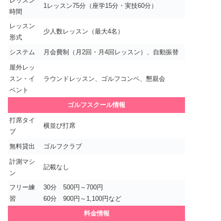
レッスン
1レッスン75分（座学15分・実技60分）
時間
レッスン
少人数レッスン（最大4名）
形式
システム
月会費制（月2回・月4回レッスン）、自動振替
屋外レッ
スン・イ
ラウンドレッスン、ゴルフコンペ、懇親会
ベント
ゴルフスクール情報
打席タイ
横並び打席
プ
無料貸出
ゴルフクラブ
計測マシ
記載なし
ン
フリー練
30分 500円～700円
習
60分 900円～1,100円など
料金情報