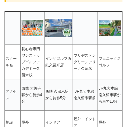
初心者専門
ワンストッ
ブリヂストン
スクー
インザゴルフ西
フェニックス
プゴルフア
グリーンアリ
ル名
鉄久留米店
ゴルフ
カデミー久
ーナ久留米
留米校
西鉄 大善寺
JR九大本線
アクセ
西鉄 久留米駅
JR九大本線
駅から徒歩4
南久留米駅か
ス
から徒歩5分
南久留米駅前
分
ら車で10分
屋外、インド
施設
屋外
インドア
屋外
ア