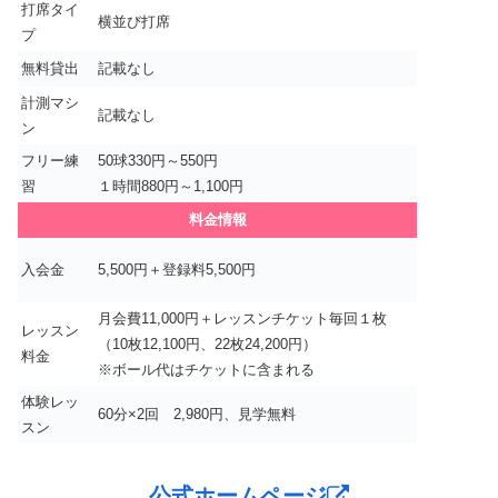
打席タイ
横並び打席
プ
無料貸出
記載なし
計測マシ
記載なし
ン
フリー練
50球330円～550円
習
１時間880円～1,100円
料金情報
入会金
5,500円＋登録料5,500円
月会費11,000円＋レッスンチケット毎回１枚
レッスン
（10枚12,100円、22枚24,200円）
料金
※ボール代はチケットに含まれる
体験レッ
60分×2回 2,980円、見学無料
スン
公式ホームページ