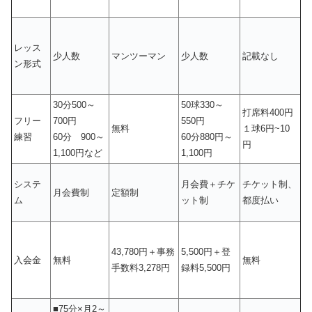
レッス
少人数
マンツーマン
少人数
記載なし
ン形式
30分500～
50球330～
打席料400円
フリー
700円
550円
無料
１球6円~10
練習
60分 900～
60分880円～
円
1,100円など
1,100円
システ
月会費＋チケ
チケット制、
月会費制
定額制
ム
ット制
都度払い
43,780円＋事務
5,500円＋登
入会金
無料
無料
手数料3,278円
録料5,500円
■75分×月2～