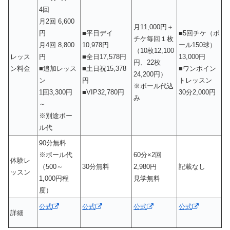
4回
月2回 6,600
月11,000円＋
円
■平日デイ
■5回チケ（ボ
チケ毎回１枚
月4回 8,800
10,978円
ール150球）
（10枚12,100
レッス
円
■全日17,578円
13,000円
円、22枚
ン料金
■追加レッス
■土日祝15,378
■ワンポイン
24,200円）
ン
円
トレッスン
※ボール代込
1回3,300円
■VIP32,780円
30分2,000円
み
～
※別途ボー
ル代
90分無料
※ボール代
60分×2回
体験レ
（500～
30分無料
2,980円
記載なし
ッスン
1,000円程
見学無料
度）
公式
公式
公式
公式
詳細