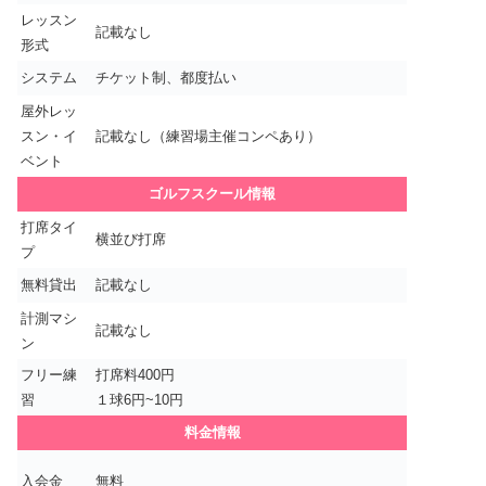
レッスン
記載なし
形式
システム
チケット制、都度払い
屋外レッ
スン・イ
記載なし（練習場主催コンペあり）
ベント
ゴルフスクール情報
打席タイ
横並び打席
プ
無料貸出
記載なし
計測マシ
記載なし
ン
フリー練
打席料400円
習
１球6円~10円
料金情報
入会金
無料