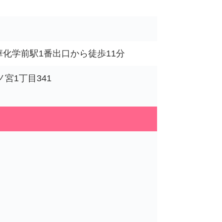
華化学前駅1番出口から徒歩11分
ノ宮1丁目341