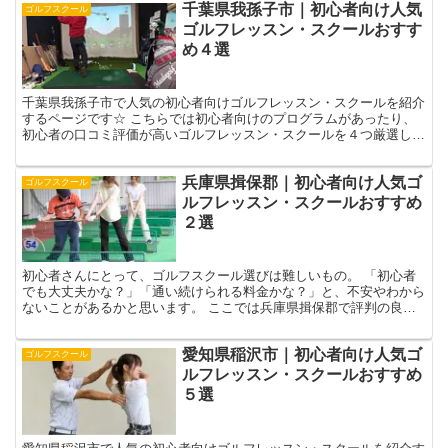
千葉県我孫子市｜初心者向け人気
ゴルフスクール
ゴルフレッスン・スクールおすす
め４選
千葉県我孫子市で人気の初心者向けゴルフレッスン・スクールを紹介
するページです☆ こちらでは初心者向けのプログラムがあったり、
初心者の口コミ評価が高いゴルフレッスン・スクールを４つ厳選しま
した！☟ 自分に合ったゴルフレッスン選びの参考になさっ...
兵庫県揖保郡｜初心者向け人気ゴ
ゴルフスクール
ルフレッスン・スクールおすすめ
２選
初心者さんにとって、ゴルフスクール選びは難しいもの。 「初心者
でも大丈夫かな？」「通い続けられる料金かな？」と、不安やわから
ないことがあるかと思います。 ここでは兵庫県揖保郡で評判の良い
「初心者向けゴルフレッスン・スクール」をセレクトして、...
愛知県稲沢市｜初心者向け人気ゴ
ゴルフスクール
ルフレッスン・スクールおすすめ
５選