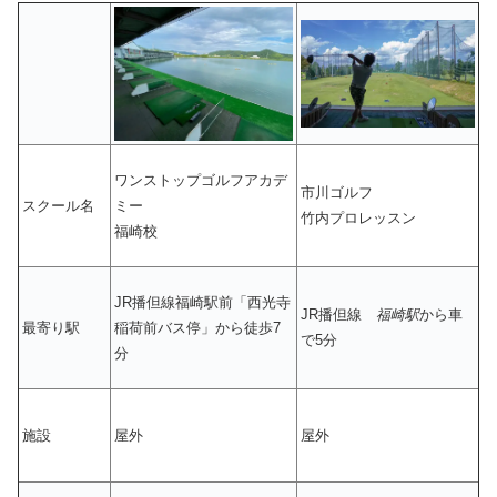
ワンストップゴルフアカデ
市川ゴルフ
スクール名
ミー
竹内プロレッスン
福崎校
JR播但線福崎駅前「西光寺
JR播但線
福崎駅
から車
最寄り駅
稲荷前バス停」から徒歩7
で5分
分
施設
屋外
屋外