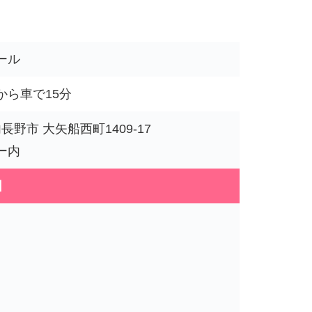
ール
から車で15分
内長野市 大矢船西町1409-17
ー内
図